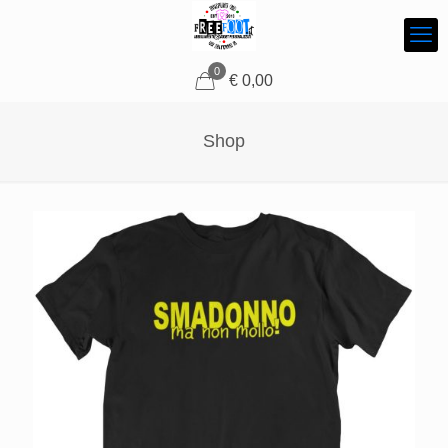
0
€
0,00
Shop