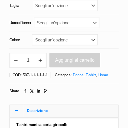
Taglia
Uomo/Donna
Colore
T-
Aggiungi al carrello
Shirt
Smadonno
ma
COD:
507-1-1-1-1-1-1
Categorie:
Donna
,
T-shirt
,
Uomo
non
mollo
quantità
Share
Descrizione
T-shirt manica corta girocoll
o